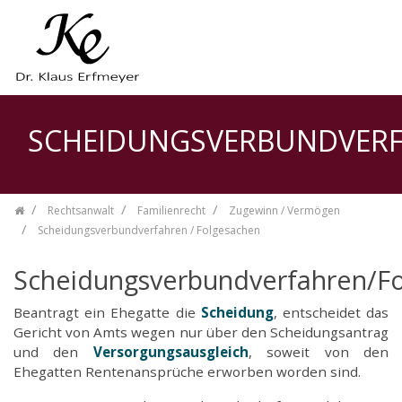
Zum Inhalt springen
SCHEIDUNGSVERBUNDVERF
Rechtsanwalt
Familienrecht
Zugewinn / Vermögen
Scheidungsverbundverfahren / Folgesachen
Scheidungsverbundverfahren/F
Beantragt ein Ehegatte die
Scheidung
, entscheidet das
Gericht von Amts wegen nur über den Scheidungsantrag
und den
Versorgungsausgleich
, soweit von den
Ehegatten Rentenansprüche erworben worden sind.